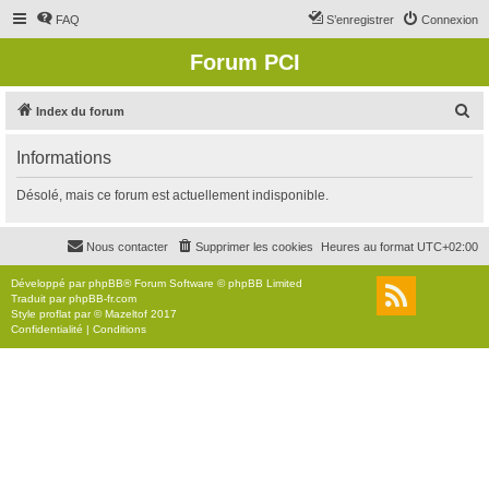
FAQ
S’enregistrer
Connexion
Forum PCI
R
Index du forum
e
Informations
c
h
Désolé, mais ce forum est actuellement indisponible.
e
r
Nous contacter
Supprimer les cookies
Heures au format
UTC+02:00
c
Développé par
phpBB
® Forum Software © phpBB Limited
h
Traduit par
phpBB-fr.com
Style
proflat
par ©
Mazeltof
2017
e
Confidentialité
|
Conditions
r