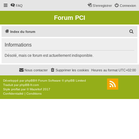
FAQ
S’enregistrer
Connexion
Forum PCI
R
Index du forum
e
Informations
c
h
Désolé, mais ce forum est actuellement indisponible.
e
r
Nous contacter
Supprimer les cookies
Heures au format
UTC+02:00
c
Développé par
phpBB
® Forum Software © phpBB Limited
h
Traduit par
phpBB-fr.com
Style
proflat
par ©
Mazeltof
2017
e
Confidentialité
|
Conditions
r