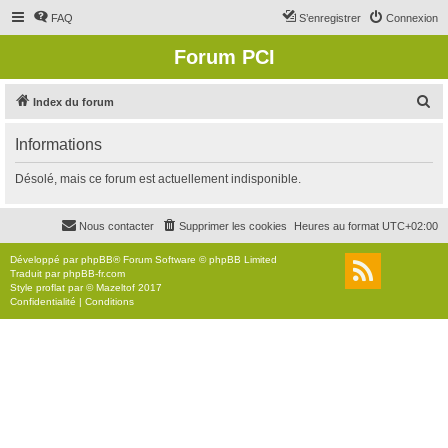
FAQ
S’enregistrer
Connexion
Forum PCI
R
Index du forum
e
Informations
c
h
Désolé, mais ce forum est actuellement indisponible.
e
r
Nous contacter
Supprimer les cookies
Heures au format
UTC+02:00
c
Développé par
phpBB
® Forum Software © phpBB Limited
h
Traduit par
phpBB-fr.com
Style
proflat
par ©
Mazeltof
2017
e
Confidentialité
|
Conditions
r