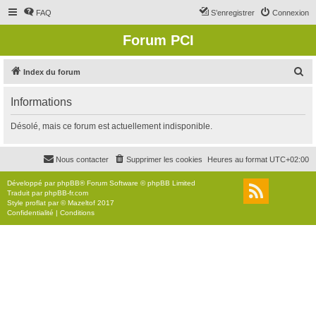
FAQ
S’enregistrer
Connexion
Forum PCI
R
Index du forum
e
Informations
c
h
Désolé, mais ce forum est actuellement indisponible.
e
r
Nous contacter
Supprimer les cookies
Heures au format
UTC+02:00
c
Développé par
phpBB
® Forum Software © phpBB Limited
h
Traduit par
phpBB-fr.com
Style
proflat
par ©
Mazeltof
2017
e
Confidentialité
|
Conditions
r