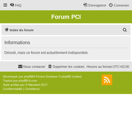
FAQ
S’enregistrer
Connexion
Forum PCI
R
Index du forum
e
Informations
c
h
Désolé, mais ce forum est actuellement indisponible.
e
r
Nous contacter
Supprimer les cookies
Heures au format
UTC+02:00
c
Développé par
phpBB
® Forum Software © phpBB Limited
h
Traduit par
phpBB-fr.com
Style
proflat
par ©
Mazeltof
2017
e
Confidentialité
|
Conditions
r