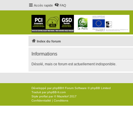
Accès rapide
FAQ
Index du forum
Informations
Désolé, mais ce forum est actuellement indisponible.
Développé par
phpBB
® Forum Software © phpBB Limited
Traduit par
phpBB-fr.com
Style
proflat
par ©
Mazeltof
2017
Confidentialité
|
Conditions