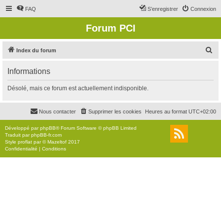
FAQ
S’enregistrer
Connexion
Forum PCI
R
Index du forum
e
Informations
c
h
Désolé, mais ce forum est actuellement indisponible.
e
r
Nous contacter
Supprimer les cookies
Heures au format
UTC+02:00
c
Développé par
phpBB
® Forum Software © phpBB Limited
h
Traduit par
phpBB-fr.com
Style
proflat
par ©
Mazeltof
2017
e
Confidentialité
|
Conditions
r