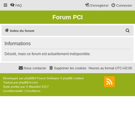
FAQ
S’enregistrer
Connexion
Forum PCI
R
Index du forum
e
Informations
c
h
Désolé, mais ce forum est actuellement indisponible.
e
r
Nous contacter
Supprimer les cookies
Heures au format
UTC+02:00
c
Développé par
phpBB
® Forum Software © phpBB Limited
h
Traduit par
phpBB-fr.com
Style
proflat
par ©
Mazeltof
2017
e
Confidentialité
|
Conditions
r