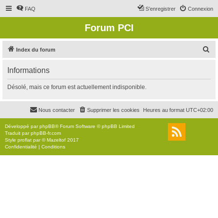
FAQ
S’enregistrer
Connexion
Forum PCI
R
Index du forum
e
Informations
c
h
Désolé, mais ce forum est actuellement indisponible.
e
r
Nous contacter
Supprimer les cookies
Heures au format
UTC+02:00
c
Développé par
phpBB
® Forum Software © phpBB Limited
h
Traduit par
phpBB-fr.com
Style
proflat
par ©
Mazeltof
2017
e
Confidentialité
|
Conditions
r