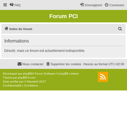
FAQ
S’enregistrer
Connexion
Forum PCI
R
Index du forum
e
Informations
c
h
Désolé, mais ce forum est actuellement indisponible.
e
r
Nous contacter
Supprimer les cookies
Heures au format
UTC+02:00
c
Développé par
phpBB
® Forum Software © phpBB Limited
h
Traduit par
phpBB-fr.com
Style
proflat
par ©
Mazeltof
2017
e
Confidentialité
|
Conditions
r