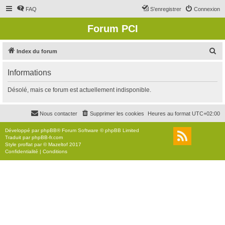
FAQ
S’enregistrer
Connexion
Forum PCI
R
Index du forum
e
Informations
c
h
Désolé, mais ce forum est actuellement indisponible.
e
r
Nous contacter
Supprimer les cookies
Heures au format
UTC+02:00
c
Développé par
phpBB
® Forum Software © phpBB Limited
h
Traduit par
phpBB-fr.com
Style
proflat
par ©
Mazeltof
2017
e
Confidentialité
|
Conditions
r