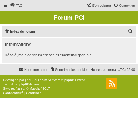
FAQ
S’enregistrer
Connexion
Forum PCI
R
Index du forum
e
Informations
c
h
Désolé, mais ce forum est actuellement indisponible.
e
r
Nous contacter
Supprimer les cookies
Heures au format
UTC+02:00
c
Développé par
phpBB
® Forum Software © phpBB Limited
h
Traduit par
phpBB-fr.com
Style
proflat
par ©
Mazeltof
2017
e
Confidentialité
|
Conditions
r