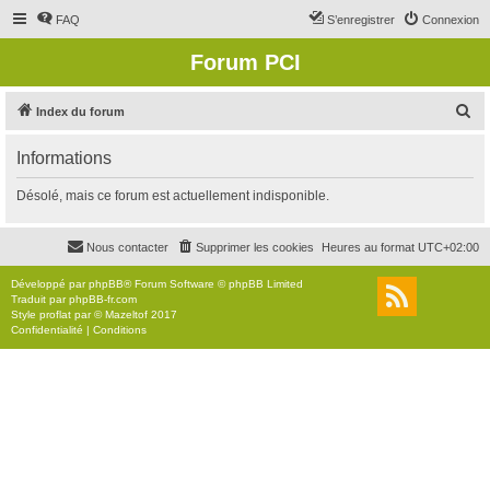
FAQ
S’enregistrer
Connexion
Forum PCI
R
Index du forum
e
Informations
c
h
Désolé, mais ce forum est actuellement indisponible.
e
r
Nous contacter
Supprimer les cookies
Heures au format
UTC+02:00
c
Développé par
phpBB
® Forum Software © phpBB Limited
h
Traduit par
phpBB-fr.com
Style
proflat
par ©
Mazeltof
2017
e
Confidentialité
|
Conditions
r