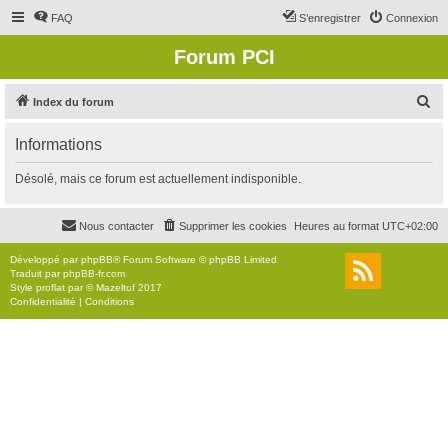
FAQ
S’enregistrer
Connexion
Forum PCI
R
Index du forum
e
Informations
c
h
Désolé, mais ce forum est actuellement indisponible.
e
r
Nous contacter
Supprimer les cookies
Heures au format
UTC+02:00
c
Développé par
phpBB
® Forum Software © phpBB Limited
h
Traduit par
phpBB-fr.com
Style
proflat
par ©
Mazeltof
2017
e
Confidentialité
|
Conditions
r