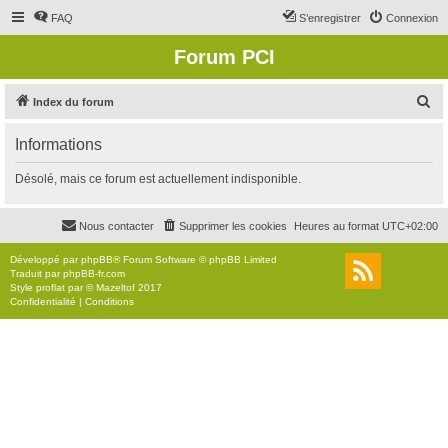
FAQ
S’enregistrer
Connexion
Forum PCI
R
Index du forum
e
Informations
c
h
Désolé, mais ce forum est actuellement indisponible.
e
r
Nous contacter
Supprimer les cookies
Heures au format
UTC+02:00
c
Développé par
phpBB
® Forum Software © phpBB Limited
h
Traduit par
phpBB-fr.com
Style
proflat
par ©
Mazeltof
2017
e
Confidentialité
|
Conditions
r