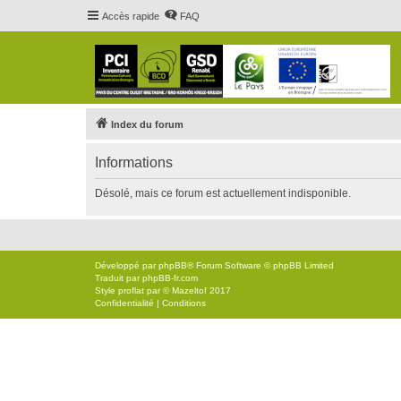
Accès rapide
FAQ
Index du forum
Informations
Désolé, mais ce forum est actuellement indisponible.
Développé par
phpBB
® Forum Software © phpBB Limited
Traduit par
phpBB-fr.com
Style
proflat
par ©
Mazeltof
2017
Confidentialité
|
Conditions