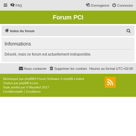
FAQ
S’enregistrer
Connexion
Forum PCI
R
Index du forum
e
Informations
c
h
Désolé, mais ce forum est actuellement indisponible.
e
r
Nous contacter
Supprimer les cookies
Heures au format
UTC+02:00
c
Développé par
phpBB
® Forum Software © phpBB Limited
h
Traduit par
phpBB-fr.com
Style
proflat
par ©
Mazeltof
2017
e
Confidentialité
|
Conditions
r