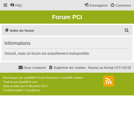
FAQ
S’enregistrer
Connexion
Forum PCI
R
Index du forum
e
Informations
c
h
Désolé, mais ce forum est actuellement indisponible.
e
r
Nous contacter
Supprimer les cookies
Heures au format
UTC+02:00
c
Développé par
phpBB
® Forum Software © phpBB Limited
h
Traduit par
phpBB-fr.com
Style
proflat
par ©
Mazeltof
2017
e
Confidentialité
|
Conditions
r