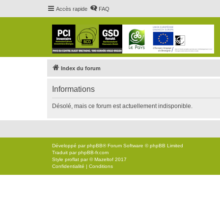
Accès rapide
FAQ
Index du forum
Informations
Désolé, mais ce forum est actuellement indisponible.
Développé par
phpBB
® Forum Software © phpBB Limited
Traduit par
phpBB-fr.com
Style
proflat
par ©
Mazeltof
2017
Confidentialité
|
Conditions