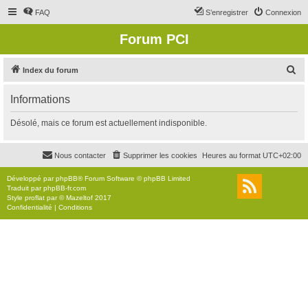
FAQ
S’enregistrer
Connexion
Forum PCI
R
Index du forum
e
Informations
c
h
Désolé, mais ce forum est actuellement indisponible.
e
r
Nous contacter
Supprimer les cookies
Heures au format
UTC+02:00
c
Développé par
phpBB
® Forum Software © phpBB Limited
h
Traduit par
phpBB-fr.com
Style
proflat
par ©
Mazeltof
2017
e
Confidentialité
|
Conditions
r