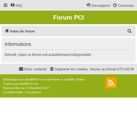
FAQ
S’enregistrer
Connexion
Forum PCI
R
Index du forum
e
Informations
c
h
Désolé, mais ce forum est actuellement indisponible.
e
r
Nous contacter
Supprimer les cookies
Heures au format
UTC+02:00
c
Développé par
phpBB
® Forum Software © phpBB Limited
h
Traduit par
phpBB-fr.com
Style
proflat
par ©
Mazeltof
2017
e
Confidentialité
|
Conditions
r