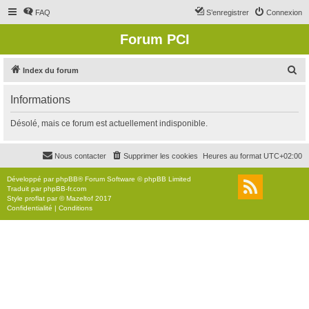
FAQ
S’enregistrer
Connexion
Forum PCI
R
Index du forum
e
Informations
c
h
Désolé, mais ce forum est actuellement indisponible.
e
r
Nous contacter
Supprimer les cookies
Heures au format
UTC+02:00
c
Développé par
phpBB
® Forum Software © phpBB Limited
h
Traduit par
phpBB-fr.com
Style
proflat
par ©
Mazeltof
2017
e
Confidentialité
|
Conditions
r