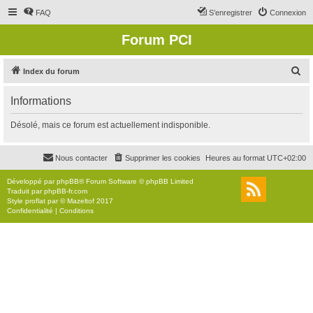
FAQ
S’enregistrer
Connexion
Forum PCI
R
Index du forum
e
Informations
c
h
Désolé, mais ce forum est actuellement indisponible.
e
r
Nous contacter
Supprimer les cookies
Heures au format
UTC+02:00
c
Développé par
phpBB
® Forum Software © phpBB Limited
h
Traduit par
phpBB-fr.com
Style
proflat
par ©
Mazeltof
2017
e
Confidentialité
|
Conditions
r