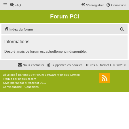
FAQ
S’enregistrer
Connexion
Forum PCI
R
Index du forum
e
Informations
c
h
Désolé, mais ce forum est actuellement indisponible.
e
r
Nous contacter
Supprimer les cookies
Heures au format
UTC+02:00
c
Développé par
phpBB
® Forum Software © phpBB Limited
h
Traduit par
phpBB-fr.com
Style
proflat
par ©
Mazeltof
2017
e
Confidentialité
|
Conditions
r