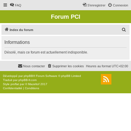
FAQ
S’enregistrer
Connexion
Forum PCI
R
Index du forum
e
Informations
c
h
Désolé, mais ce forum est actuellement indisponible.
e
r
Nous contacter
Supprimer les cookies
Heures au format
UTC+02:00
c
Développé par
phpBB
® Forum Software © phpBB Limited
h
Traduit par
phpBB-fr.com
Style
proflat
par ©
Mazeltof
2017
e
Confidentialité
|
Conditions
r