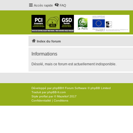
Accès rapide
FAQ
Index du forum
Informations
Désolé, mais ce forum est actuellement indisponible.
Développé par
phpBB
® Forum Software © phpBB Limited
Traduit par
phpBB-fr.com
Style
proflat
par ©
Mazeltof
2017
Confidentialité
|
Conditions