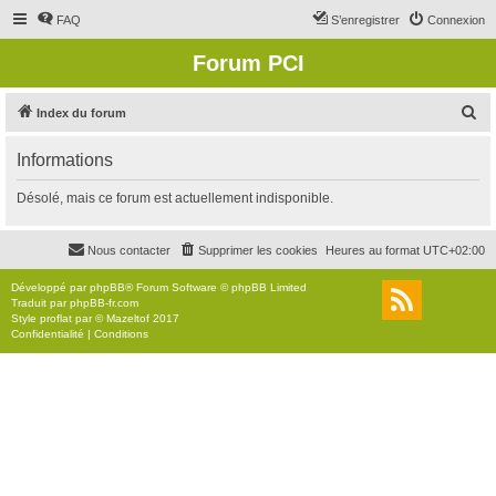
FAQ
S’enregistrer
Connexion
Forum PCI
R
Index du forum
e
Informations
c
h
Désolé, mais ce forum est actuellement indisponible.
e
r
Nous contacter
Supprimer les cookies
Heures au format
UTC+02:00
c
Développé par
phpBB
® Forum Software © phpBB Limited
h
Traduit par
phpBB-fr.com
Style
proflat
par ©
Mazeltof
2017
e
Confidentialité
|
Conditions
r