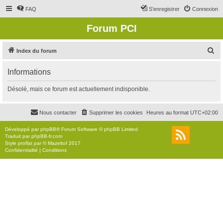
FAQ
S’enregistrer
Connexion
Forum PCI
R
Index du forum
e
Informations
c
h
Désolé, mais ce forum est actuellement indisponible.
e
r
Nous contacter
Supprimer les cookies
Heures au format
UTC+02:00
c
Développé par
phpBB
® Forum Software © phpBB Limited
h
Traduit par
phpBB-fr.com
Style
proflat
par ©
Mazeltof
2017
e
Confidentialité
|
Conditions
r