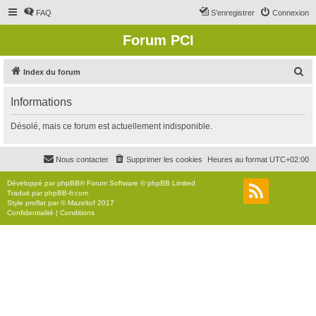
FAQ
S’enregistrer
Connexion
Forum PCI
R
Index du forum
e
Informations
c
h
Désolé, mais ce forum est actuellement indisponible.
e
r
Nous contacter
Supprimer les cookies
Heures au format
UTC+02:00
c
Développé par
phpBB
® Forum Software © phpBB Limited
h
Traduit par
phpBB-fr.com
Style
proflat
par ©
Mazeltof
2017
e
Confidentialité
|
Conditions
r