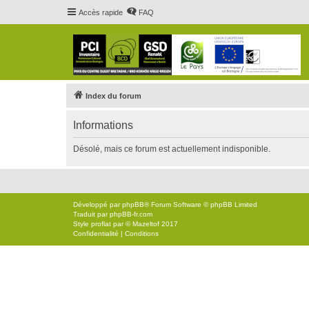
Accès rapide
FAQ
Index du forum
Informations
Désolé, mais ce forum est actuellement indisponible.
Développé par
phpBB
® Forum Software © phpBB Limited
Traduit par
phpBB-fr.com
Style
proflat
par ©
Mazeltof
2017
Confidentialité
|
Conditions