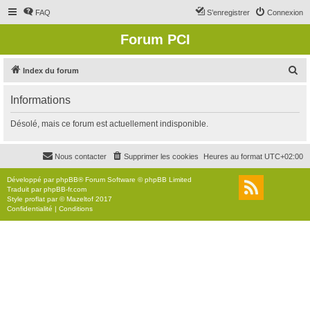
FAQ
S’enregistrer
Connexion
Forum PCI
R
Index du forum
e
Informations
c
h
Désolé, mais ce forum est actuellement indisponible.
e
r
Nous contacter
Supprimer les cookies
Heures au format
UTC+02:00
c
Développé par
phpBB
® Forum Software © phpBB Limited
h
Traduit par
phpBB-fr.com
Style
proflat
par ©
Mazeltof
2017
e
Confidentialité
|
Conditions
r