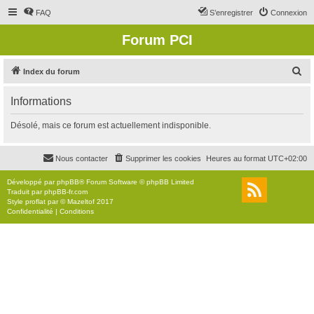
FAQ
S’enregistrer
Connexion
Forum PCI
R
Index du forum
e
Informations
c
h
Désolé, mais ce forum est actuellement indisponible.
e
r
Nous contacter
Supprimer les cookies
Heures au format
UTC+02:00
c
Développé par
phpBB
® Forum Software © phpBB Limited
h
Traduit par
phpBB-fr.com
Style
proflat
par ©
Mazeltof
2017
e
Confidentialité
|
Conditions
r