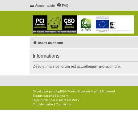
Accès rapide
FAQ
Index du forum
Informations
Désolé, mais ce forum est actuellement indisponible.
Développé par
phpBB
® Forum Software © phpBB Limited
Traduit par
phpBB-fr.com
Style
proflat
par ©
Mazeltof
2017
Confidentialité
|
Conditions