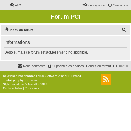
FAQ
S’enregistrer
Connexion
Forum PCI
R
Index du forum
e
Informations
c
h
Désolé, mais ce forum est actuellement indisponible.
e
r
Nous contacter
Supprimer les cookies
Heures au format
UTC+02:00
c
Développé par
phpBB
® Forum Software © phpBB Limited
h
Traduit par
phpBB-fr.com
Style
proflat
par ©
Mazeltof
2017
e
Confidentialité
|
Conditions
r