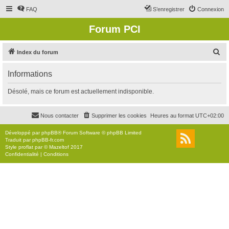
FAQ
S’enregistrer
Connexion
Forum PCI
R
Index du forum
e
Informations
c
h
Désolé, mais ce forum est actuellement indisponible.
e
r
Nous contacter
Supprimer les cookies
Heures au format
UTC+02:00
c
Développé par
phpBB
® Forum Software © phpBB Limited
h
Traduit par
phpBB-fr.com
Style
proflat
par ©
Mazeltof
2017
e
Confidentialité
|
Conditions
r