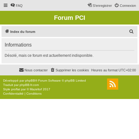
FAQ
S’enregistrer
Connexion
Forum PCI
R
Index du forum
e
Informations
c
h
Désolé, mais ce forum est actuellement indisponible.
e
r
Nous contacter
Supprimer les cookies
Heures au format
UTC+02:00
c
Développé par
phpBB
® Forum Software © phpBB Limited
h
Traduit par
phpBB-fr.com
Style
proflat
par ©
Mazeltof
2017
e
Confidentialité
|
Conditions
r