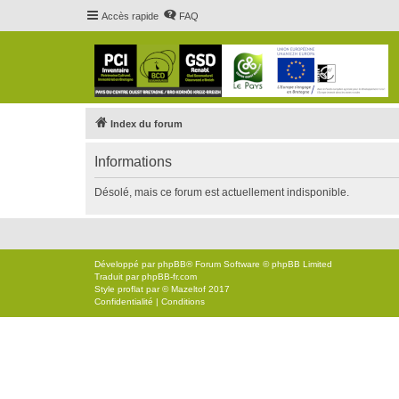
Accès rapide
FAQ
Index du forum
Informations
Désolé, mais ce forum est actuellement indisponible.
Développé par
phpBB
® Forum Software © phpBB Limited
Traduit par
phpBB-fr.com
Style
proflat
par ©
Mazeltof
2017
Confidentialité
|
Conditions