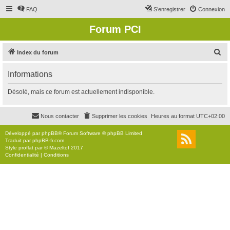
FAQ
S’enregistrer
Connexion
Forum PCI
R
Index du forum
e
Informations
c
h
Désolé, mais ce forum est actuellement indisponible.
e
r
Nous contacter
Supprimer les cookies
Heures au format
UTC+02:00
c
Développé par
phpBB
® Forum Software © phpBB Limited
h
Traduit par
phpBB-fr.com
Style
proflat
par ©
Mazeltof
2017
e
Confidentialité
|
Conditions
r