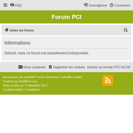
FAQ
S’enregistrer
Connexion
Forum PCI
R
Index du forum
e
Informations
c
h
Désolé, mais ce forum est actuellement indisponible.
e
r
Nous contacter
Supprimer les cookies
Heures au format
UTC+02:00
c
Développé par
phpBB
® Forum Software © phpBB Limited
h
Traduit par
phpBB-fr.com
Style
proflat
par ©
Mazeltof
2017
e
Confidentialité
|
Conditions
r