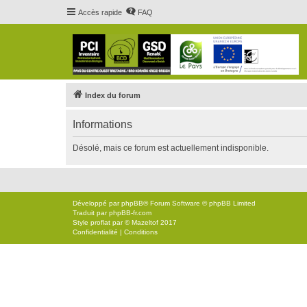
Accès rapide
FAQ
Index du forum
Informations
Désolé, mais ce forum est actuellement indisponible.
Développé par
phpBB
® Forum Software © phpBB Limited
Traduit par
phpBB-fr.com
Style
proflat
par ©
Mazeltof
2017
Confidentialité
|
Conditions