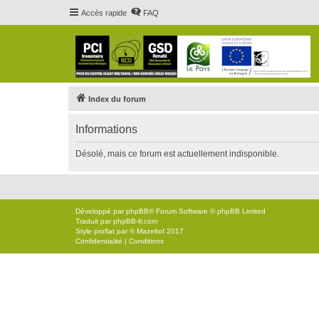
Accès rapide
FAQ
Index du forum
Informations
Désolé, mais ce forum est actuellement indisponible.
Développé par
phpBB
® Forum Software © phpBB Limited
Traduit par
phpBB-fr.com
Style
proflat
par ©
Mazeltof
2017
Confidentialité
|
Conditions