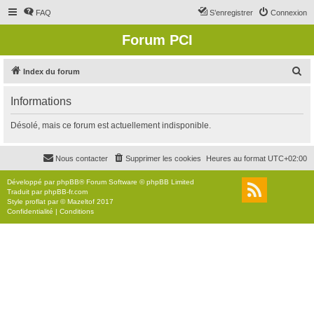
FAQ
S’enregistrer
Connexion
Forum PCI
R
Index du forum
e
Informations
c
h
Désolé, mais ce forum est actuellement indisponible.
e
r
Nous contacter
Supprimer les cookies
Heures au format
UTC+02:00
c
Développé par
phpBB
® Forum Software © phpBB Limited
h
Traduit par
phpBB-fr.com
Style
proflat
par ©
Mazeltof
2017
e
Confidentialité
|
Conditions
r