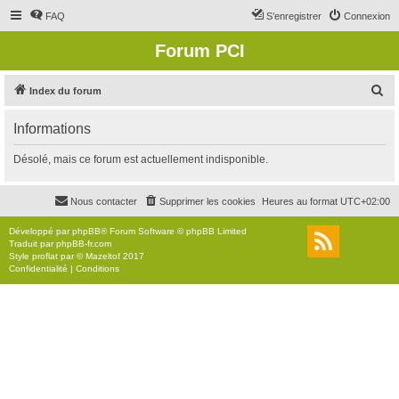
FAQ
S’enregistrer
Connexion
Forum PCI
R
Index du forum
e
Informations
c
h
Désolé, mais ce forum est actuellement indisponible.
e
r
Nous contacter
Supprimer les cookies
Heures au format
UTC+02:00
c
Développé par
phpBB
® Forum Software © phpBB Limited
h
Traduit par
phpBB-fr.com
Style
proflat
par ©
Mazeltof
2017
e
Confidentialité
|
Conditions
r