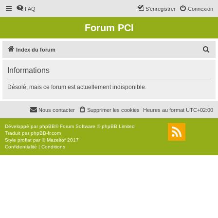
FAQ
S’enregistrer
Connexion
Forum PCI
R
Index du forum
e
Informations
c
h
Désolé, mais ce forum est actuellement indisponible.
e
r
Nous contacter
Supprimer les cookies
Heures au format
UTC+02:00
c
Développé par
phpBB
® Forum Software © phpBB Limited
h
Traduit par
phpBB-fr.com
Style
proflat
par ©
Mazeltof
2017
e
Confidentialité
|
Conditions
r