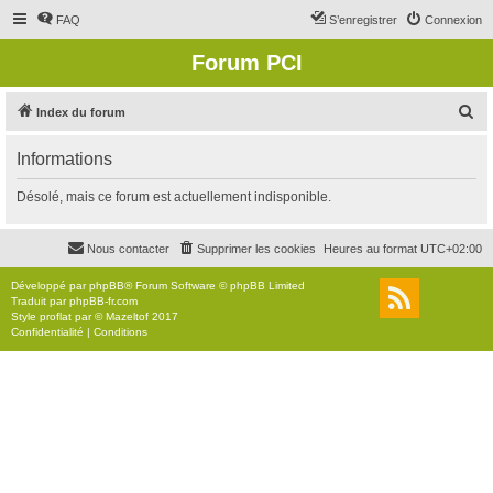
FAQ
S’enregistrer
Connexion
Forum PCI
R
Index du forum
e
Informations
c
h
Désolé, mais ce forum est actuellement indisponible.
e
r
Nous contacter
Supprimer les cookies
Heures au format
UTC+02:00
c
Développé par
phpBB
® Forum Software © phpBB Limited
h
Traduit par
phpBB-fr.com
Style
proflat
par ©
Mazeltof
2017
e
Confidentialité
|
Conditions
r