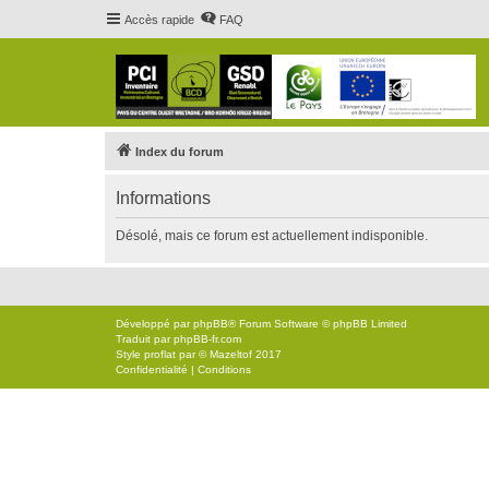
Accès rapide
FAQ
Index du forum
Informations
Désolé, mais ce forum est actuellement indisponible.
Développé par
phpBB
® Forum Software © phpBB Limited
Traduit par
phpBB-fr.com
Style
proflat
par ©
Mazeltof
2017
Confidentialité
|
Conditions