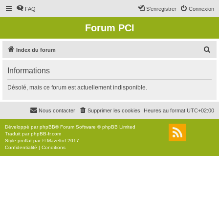
FAQ
S’enregistrer
Connexion
Forum PCI
R
Index du forum
e
Informations
c
h
Désolé, mais ce forum est actuellement indisponible.
e
r
Nous contacter
Supprimer les cookies
Heures au format
UTC+02:00
c
Développé par
phpBB
® Forum Software © phpBB Limited
h
Traduit par
phpBB-fr.com
Style
proflat
par ©
Mazeltof
2017
e
Confidentialité
|
Conditions
r