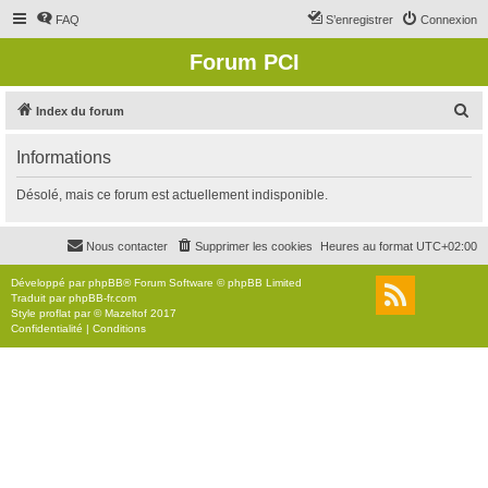
FAQ
S’enregistrer
Connexion
Forum PCI
R
Index du forum
e
Informations
c
h
Désolé, mais ce forum est actuellement indisponible.
e
r
Nous contacter
Supprimer les cookies
Heures au format
UTC+02:00
c
Développé par
phpBB
® Forum Software © phpBB Limited
h
Traduit par
phpBB-fr.com
Style
proflat
par ©
Mazeltof
2017
e
Confidentialité
|
Conditions
r