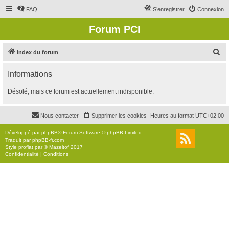
FAQ
S’enregistrer
Connexion
Forum PCI
R
Index du forum
e
Informations
c
h
Désolé, mais ce forum est actuellement indisponible.
e
r
Nous contacter
Supprimer les cookies
Heures au format
UTC+02:00
c
Développé par
phpBB
® Forum Software © phpBB Limited
h
Traduit par
phpBB-fr.com
Style
proflat
par ©
Mazeltof
2017
e
Confidentialité
|
Conditions
r