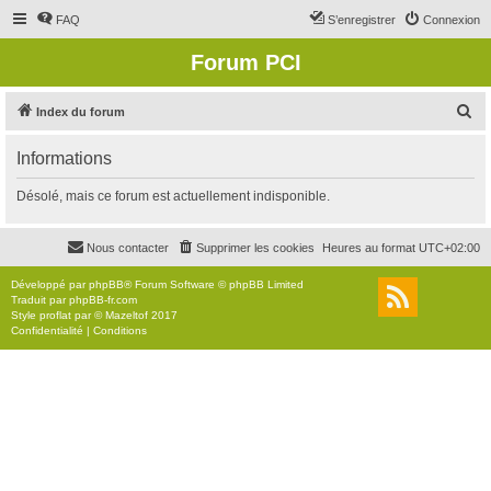
FAQ
S’enregistrer
Connexion
Forum PCI
R
Index du forum
e
Informations
c
h
Désolé, mais ce forum est actuellement indisponible.
e
r
Nous contacter
Supprimer les cookies
Heures au format
UTC+02:00
c
Développé par
phpBB
® Forum Software © phpBB Limited
h
Traduit par
phpBB-fr.com
Style
proflat
par ©
Mazeltof
2017
e
Confidentialité
|
Conditions
r